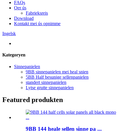
FAQs
Oer ús
Fabrieksreis
Download
Kontakt mei ús opnimme
Ingelsk
Kategoryen
Sinnepanielen
9BB sinnepanielen mei heal snien
5BB Half besunige sellenpanielen
standert sinnepanielen
Lytse grutte sinnepanielen
Featured produkten
9BB 144 heale sellen sinne pa ...