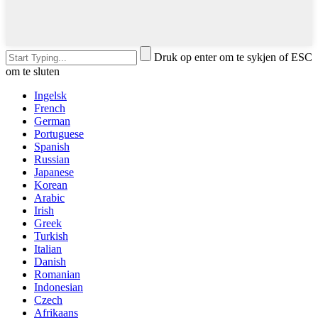
Druk op enter om te sykjen of ESC
om te sluten
Ingelsk
French
German
Portuguese
Spanish
Russian
Japanese
Korean
Arabic
Irish
Greek
Turkish
Italian
Danish
Romanian
Indonesian
Czech
Afrikaans