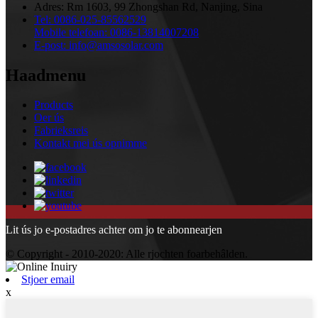
Adres:
Rm 1603, 99 Zhongshan Rd, Nanjing, Sina
Tel:
0086-025-85562529
Mobile telefoan:
0086-13814007208
E-post:
info@amsosolar.com
Haadmenu
Products
Oer ús
Fabrieksreis
Kontakt mei ús opnimme
Lit ús jo e-postadres achter om jo te abonnearjen
© Copyright - 2010-2020: Alle rjochten foarbehâlden.
Stjoer email
x