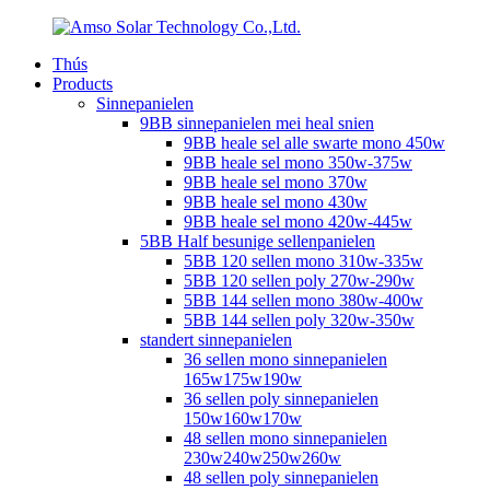
Thús
Products
Sinnepanielen
9BB sinnepanielen mei heal snien
9BB heale sel alle swarte mono 450w
9BB heale sel mono 350w-375w
9BB heale sel mono 370w
9BB heale sel mono 430w
9BB heale sel mono 420w-445w
5BB Half besunige sellenpanielen
5BB 120 sellen mono 310w-335w
5BB 120 sellen poly 270w-290w
5BB 144 sellen mono 380w-400w
5BB 144 sellen poly 320w-350w
standert sinnepanielen
36 sellen mono sinnepanielen
165w175w190w
36 sellen poly sinnepanielen
150w160w170w
48 sellen mono sinnepanielen
230w240w250w260w
48 sellen poly sinnepanielen