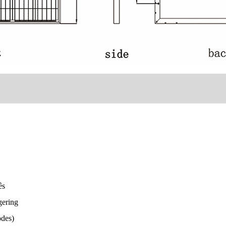
ês
gering
odes)