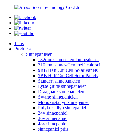
Thús
Products
Sinnepanielen
182mm sinnecellen fan heale sel
210 mm sinnesellen mei heale sel
9BB Half Cut Cell Solar Panels
5BB Half Cut Cell Solar Panels
Standert sinnepanielen
Lytse grutte sinnepanielen
Draagbare sinnepanielen
Swarte sinnepanielen
Monokristallyn sinnepaniel
Polykristallyn sinnepaniel
24v sinnepaniel
36v sinnepaniel
48v sinnepaniel
sinnepaniel priis