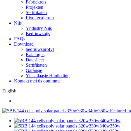
Fabriekreis
Projekten
Sertifikaten
Live ferstjerren
Nijs
Yndustry Nijs
Bedriuwsnijs
FAQs
Download
bedriuwsprofyl
Katalogus
Datasheet
Sertifikaten
Garânsje
Ynstallaasje Hânlieding
Kontakt mei ús opnimme
English