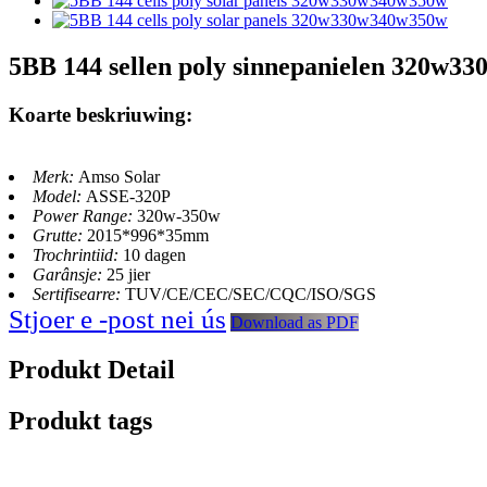
5BB 144 sellen poly sinnepanielen 320w3
Koarte beskriuwing:
Merk:
Amso Solar
Model:
ASSE-320P
Power Range:
320w-350w
Grutte:
2015*996*35mm
Trochrintiid:
10 dagen
Garânsje:
25 jier
Sertifisearre:
TUV/CE/CEC/SEC/CQC/ISO/SGS
Stjoer e -post nei ús
Download as PDF
Produkt Detail
Produkt tags