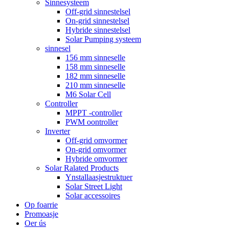
Sinnesysteem
Off-grid sinnestelsel
On-grid sinnestelsel
Hybride sinnestelsel
Solar Pumping systeem
sinnesel
156 mm sinneselle
158 mm sinneselle
182 mm sinneselle
210 mm sinneselle
M6 Solar Cell
Controller
MPPT -controller
PWM oontroller
Inverter
Off-grid omvormer
On-grid omvormer
Hybride omvormer
Solar Ralated Products
Ynstallaasjestruktuer
Solar Street Light
Solar accessoires
Op foarrie
Promoasje
Oer ús