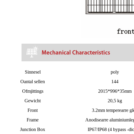
Sinnesel
poly
Oantal sellen
144
Ofmjittings
2015*996*35mm
Gewicht
20,5 kg
Front
3.2mm temperearre gl
Frame
Anodisearre aluminiumle
Junction Box
IP67/IP68 (4 bypass -di