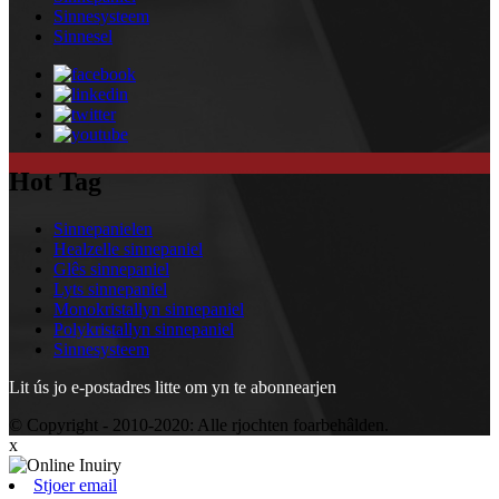
Sinnesysteem
Sinnesel
Hot Tag
Sinnepanielen
Healzelle sinnepaniel
Glês sinnepaniel
Lyts sinnepaniel
Monokristallyn sinnepaniel
Polykristallyn sinnepaniel
Sinnesysteem
Lit ús jo e-postadres litte om yn te abonnearjen
© Copyright - 2010-2020: Alle rjochten foarbehâlden.
x
Stjoer email