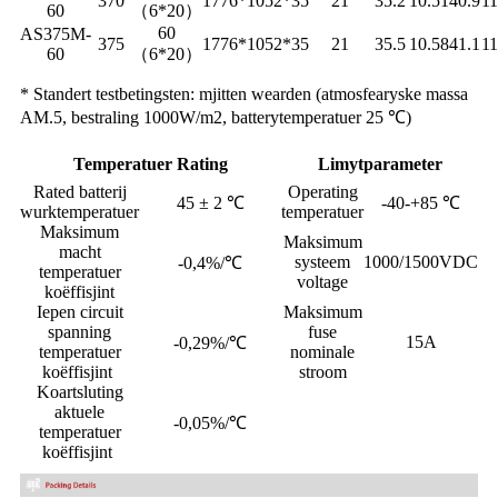
370
1776*1052*35
21
35.2
10.51
40.9
11
60
（6*20）
60
AS375M-
375
1776*1052*35
21
35.5
10.58
41.1
11
60
（6*20）
* Standert testbetingsten: mjitten wearden (atmosfearyske massa
AM.5, bestraling 1000W/m2, batterytemperatuer 25 ℃)
Temperatuer Rating
Limytparameter
Rated batterij
Operating
45 ± 2 ℃
-40-+85 ℃
wurktemperatuer
temperatuer
Maksimum
Maksimum
macht
systeem
1000/1500VDC
-0,4%/℃
temperatuer
voltage
koëffisjint
Iepen circuit
Maksimum
spanning
fuse
15A
-0,29%/℃
temperatuer
nominale
koëffisjint
stroom
Koartsluting
aktuele
-0,05%/℃
temperatuer
koëffisjint