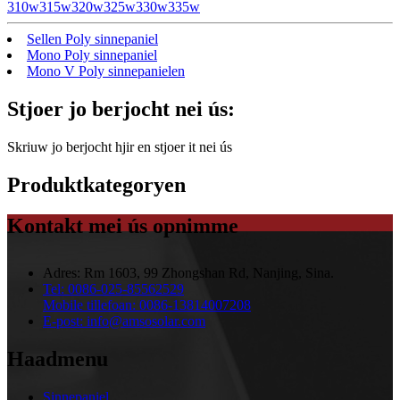
310w315w320w325w330w335w
Sellen Poly sinnepaniel
Mono Poly sinnepaniel
Mono V Poly sinnepanielen
Stjoer jo berjocht nei ús:
Skriuw jo berjocht hjir en stjoer it nei ús
Produktkategoryen
Kontakt mei ús opnimme
Adres:
Rm 1603, 99 Zhongshan Rd, Nanjing, Sina.
Tel:
0086-025-85562529
Mobile tillefoan:
0086-13814007208
E-post:
info@amsosolar.com
Haadmenu
Sinnepaniel