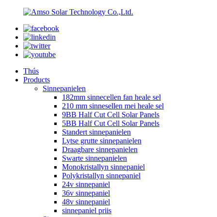
Thús
Products
Sinnepanielen
182mm sinnecellen fan heale sel
210 mm sinnesellen mei heale sel
9BB Half Cut Cell Solar Panels
5BB Half Cut Cell Solar Panels
Standert sinnepanielen
Lytse grutte sinnepanielen
Draagbare sinnepanielen
Swarte sinnepanielen
Monokristallyn sinnepaniel
Polykristallyn sinnepaniel
24v sinnepaniel
36v sinnepaniel
48v sinnepaniel
sinnepaniel priis