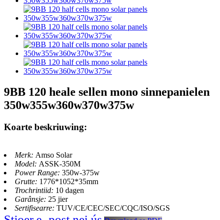
9BB 120 heale sellen mono sinnepanielen
350w355w360w370w375w
Koarte beskriuwing:
Merk:
Amso Solar
Model:
ASSK-350M
Power Range:
350w-375w
Grutte:
1776*1052*35mm
Trochrintiid:
10 dagen
Garânsje:
25 jier
Sertifisearre:
TUV/CE/CEC/SEC/CQC/ISO/SGS
Stjoer e -post nei ús