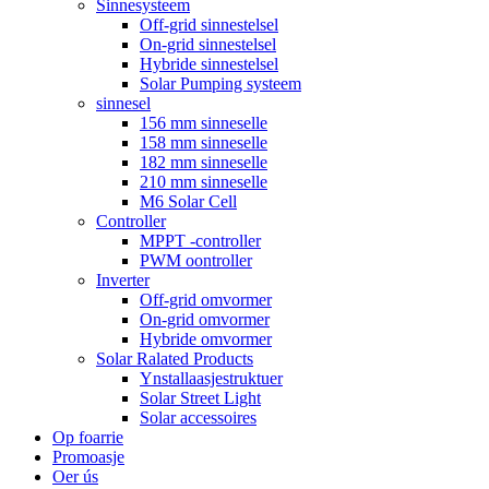
Sinnesysteem
Off-grid sinnestelsel
On-grid sinnestelsel
Hybride sinnestelsel
Solar Pumping systeem
sinnesel
156 mm sinneselle
158 mm sinneselle
182 mm sinneselle
210 mm sinneselle
M6 Solar Cell
Controller
MPPT -controller
PWM oontroller
Inverter
Off-grid omvormer
On-grid omvormer
Hybride omvormer
Solar Ralated Products
Ynstallaasjestruktuer
Solar Street Light
Solar accessoires
Op foarrie
Promoasje
Oer ús