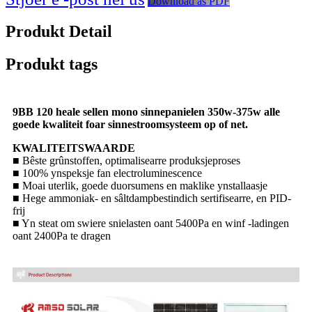
Download as PDF
Produkt Detail
Produkt tags
9BB 120 heale sellen mono sinnepanielen 350w-375w alle
goede kwaliteit foar sinnestroomsysteem op of net.
KWALITEITSWAARDE
■ Bêste grûnstoffen, optimalisearre produksjeproses
■ 100% ynspeksje fan electroluminescence
■ Moai uterlik, goede duorsumens en maklike ynstallaasje
■ Hege ammoniak- en sâltdampbestindich sertifisearre, en PID-
frij
■ Yn steat om swiere snielasten oant 5400Pa en winf -ladingen
oant 2400Pa te dragen