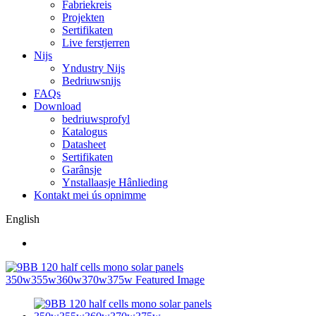
Fabriekreis
Projekten
Sertifikaten
Live ferstjerren
Nijs
Yndustry Nijs
Bedriuwsnijs
FAQs
Download
bedriuwsprofyl
Katalogus
Datasheet
Sertifikaten
Garânsje
Ynstallaasje Hânlieding
Kontakt mei ús opnimme
English