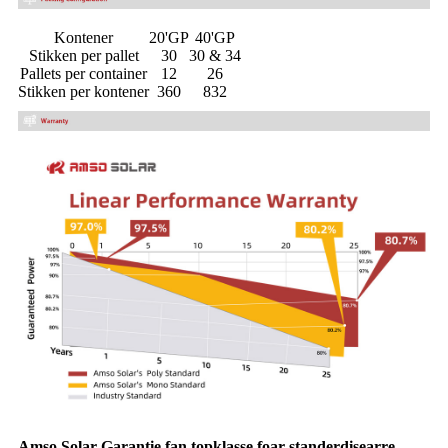
Kontener
20'GP
40'GP
Stikken per pallet
30
30 & 34
Pallets per container
12
26
Stikken per kontener
360
832
Amso Solar Garantie fan topklasse foar standerdisearre