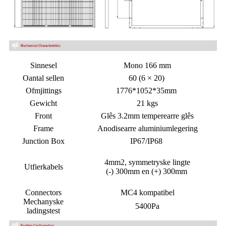
Sinnesel
Mono 166 mm
Oantal sellen
60 (6 × 20)
Ofmjittings
1776*1052*35mm
Gewicht
21 kgs
Front
Glês 3.2mm temperearre glês
Frame
Anodisearre aluminiumlegering
Junction Box
IP67/IP68
4mm2,
symmetryske lingte
Utfierkabels
(-) 300mm en (+) 300mm
Connectors
MC4 kompatibel
Mechanyske
5400Pa
ladingstest