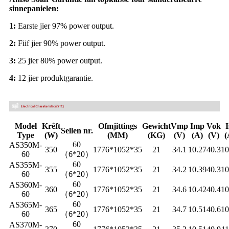
sinnepanielen:
1:
Earste jier 97% power output.
2:
Fiif jier 90% power output.
3:
25 jier 80% power output.
4:
12 jier produktgarantie.
Model
Krêft
Ofmjittings
Gewicht
Vmp
Imp
Vok
I
Sellen nr.
Type
(W)
(MM)
(KG)
(V)
(A)
(V)
(
60
AS350M-
350
1776*1052*35
21
34.1
10.27
40.3
10
60
（6*20）
60
AS355M-
355
1776*1052*35
21
34.2
10.39
40.3
10
60
（6*20）
60
AS360M-
360
1776*1052*35
21
34.6
10.42
40.4
10
60
（6*20）
60
AS365M-
365
1776*1052*35
21
34.7
10.51
40.6
10
60
（6*20）
60
AS370M-